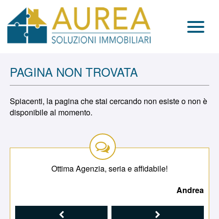
Vendite
PAGINA NON TROVATA
Affitti
Spiacenti, la pagina che stai cercando non esiste o non è
Cessioni Attività
disponibile al momento.
Preferiti
Chi Siamo
Ottima Agenzia, seria e affidabile!
Team
drea
Andrea
Servizi