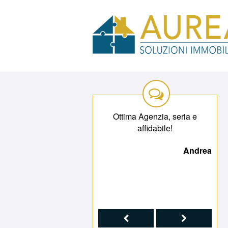
Ottima Agenzia, seria e
Ottima Agenzia, seria e
affidabile!
affidabile!
Andrea
Andrea